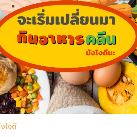
ังไงดี