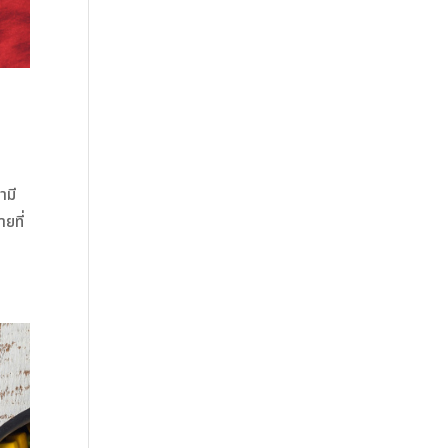
ามี
ยที่