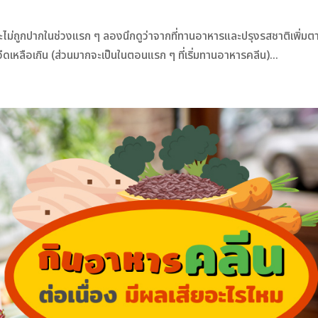
ะไม่ถูกปากในช่วงแรก ๆ ลองนึกดูว่าจากที่ทานอาหารและปรุงรสชาติเพิ่มต
จืดเหลือเกิน (ส่วนมากจะเป็นในตอนแรก ๆ ที่เริ่มทานอาหารคลีน)...