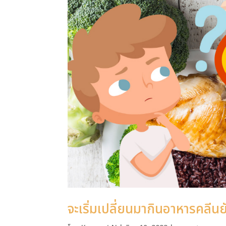
จะเริ่มเปลี่ยนมากินอาหารคลีนย