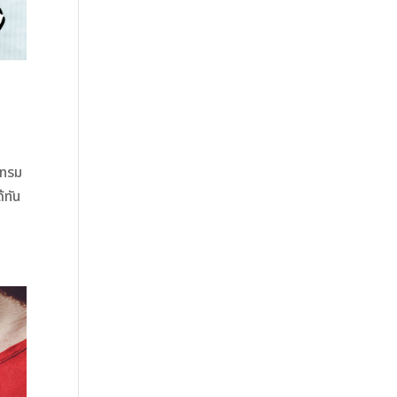
โทรม
้ทัน