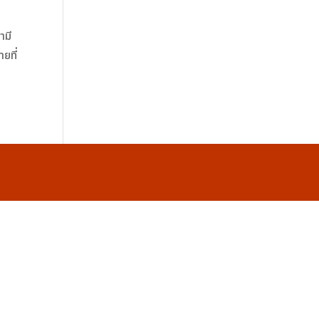
ามี
ยที่